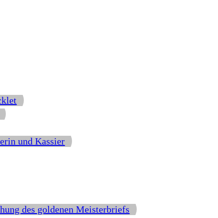
cklet
erin und Kassier
hung des goldenen Meisterbriefs