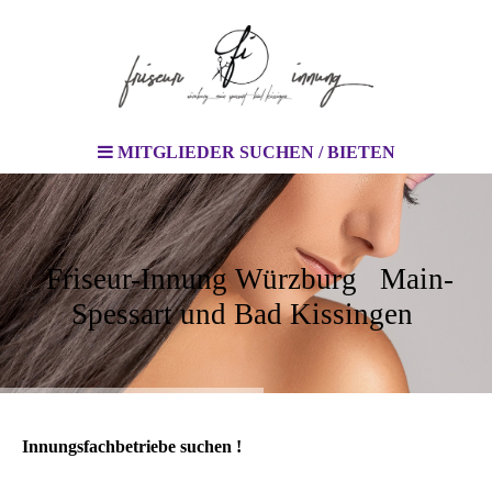
MITGLIEDER SUCHEN / BIETEN
Friseur-Innung Würzburg Main-
Spessart und Bad Kissingen
Innungsfachbetriebe suchen !