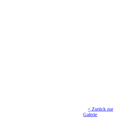
IMG-20240925-WA0001
< Zurück zur
Galerie