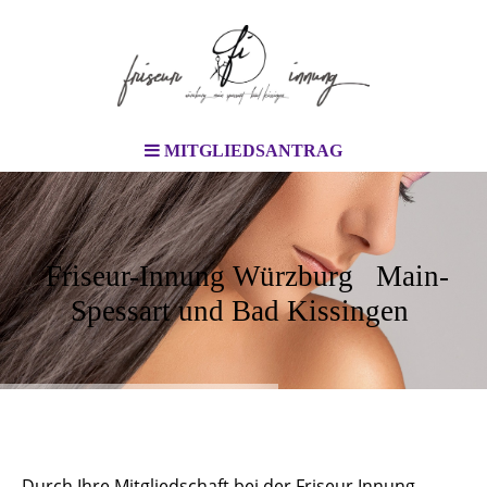
MITGLIEDSANTRAG
Friseur-Innung Würzburg Main-
Spessart und Bad Kissingen
Durch Ihre Mitgliedschaft bei der Friseur Innung