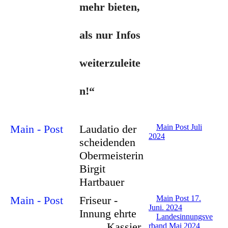
mehr bieten,
als nur Infos
weiterzuleite
n!“
Main - Pos
t
Laudatio der
Main Post Juli
2024
scheidenden
Obermeisterin
Birgit
Hartbauer
Main - Pos
t
Friseur -
Main Post 17.
Juni. 2024
Innung ehrte
Landesinnungsve
Kassier
rband Mai 2024