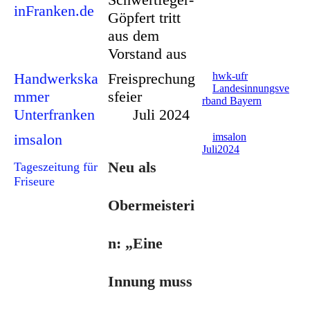
inFranken.de
Göpfert tritt
aus dem
Vorstand aus
Handwerkska
Freisprechung
hwk-ufr
Landesinnungsve
mmer
sfeier
rband Bayern
Unterfranken
Juli 2024
imsalon
imsalon
Juli2024
Neu als
Tageszeitung für
Friseure
Obermeisteri
n: „Eine
Innung muss